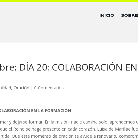
INICIO
SOBR
mbre: DÍA 20: COLABORACIÓN EN
alidad
,
Oración
|
0 Comentarios
COLABORACIÓN EN LA FORMACIÓN
formar y dejarse formar. En la misión, nadie camina solo: aprendemos
que el Reino se haga presente en cada corazón. Luisa de Marillac fu
artida. Que este momento de oración te ayude a renovar tu compro