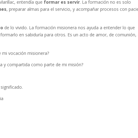
Marillac, entendía que
formar es servir
. La formación no es solo
nes
, preparar almas para el servicio, y acompañar procesos con paci
do
de lo vivido. La formación misionera nos ayuda a entender lo que
sformarlo en sabiduría para otros. Es un acto de amor, de comunión,
 mi vocación misionera?
da y compartida como parte de mi misión?
significado.
ia