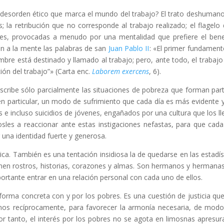
 desorden ético que marca el mundo del trabajo? El trato deshuman
; la retribución que no corresponde al trabajo realizado; el flagelo 
ntes, provocadas a menudo por una mentalidad que prefiere el bene
en a la mente las palabras de san
Juan Pablo II
: «El primer fundament
mbre está destinado y llamado al trabajo; pero, ante todo, el trabajo
ión del trabajo”» (Carta enc.
Laborem exercens
, 6).
escribe sólo parcialmente las situaciones de pobreza que forman par
en particular, un modo de sufrimiento que cada día es más evidente 
s e incluso suicidios de jóvenes, engañados por una cultura que los ll
osles a reaccionar ante estas instigaciones nefastas, para que cad
 una identidad fuerte y generosa.
rica. También es una tentación insidiosa la de quedarse en las estadís
enen rostros, historias, corazones y almas. Son hermanos y hermana
ortante entrar en una relación personal con cada uno de ellos.
orma concreta con y por los pobres. Es una cuestión de justicia qu
os recíprocamente, para favorecer la armonía necesaria, de mod
r tanto, el interés por los pobres no se agota en limosnas apresur