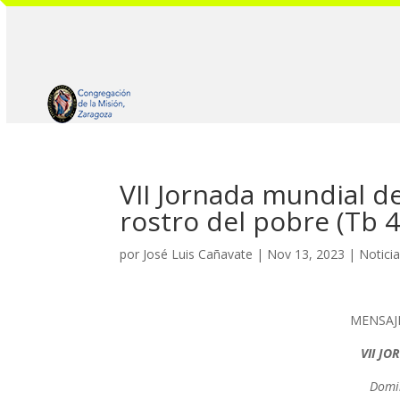
VII Jornada mundial d
rostro del pobre (Tb 4
por
José Luis Cañavate
|
Nov 13, 2023
|
Notici
MENSAJ
VII J
Domin