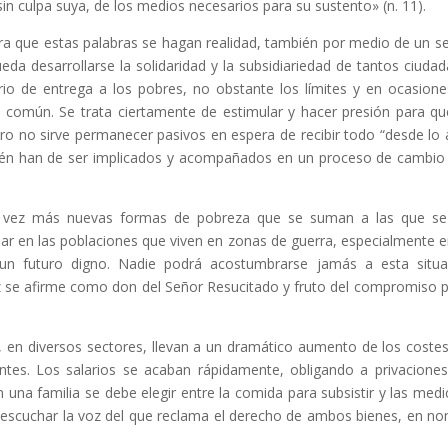
 sin culpa suya, de los medios necesarios para su sustento» (n. 11).
a que estas palabras se hagan realidad, también por medio de un se
ueda desarrollarse la solidaridad y la subsidiariedad de tantos ciuda
io de entrega a los pobres, no obstante los límites y en ocasione
bien común. Se trata ciertamente de estimular y hacer presión para qu
ero no sirve permanecer pasivos en espera de recibir todo “desde lo a
ién han de ser implicados y acompañados en un proceso de cambio
 vez más nuevas formas de pobreza que se suman a las que se
ar en las poblaciones que viven en zonas de guerra, especialmente e
un futuro digno. Nadie podrá acostumbrarse jamás a esta situa
 se afirme como don del Señor Resucitado y fruto del compromiso p
 en diversos sectores, llevan a un dramático aumento de los coste
ntes. Los salarios se acaban rápidamente, obligando a privacione
n una familia se debe elegir entre la comida para subsistir y las medi
e escuchar la voz del que reclama el derecho de ambos bienes, en n