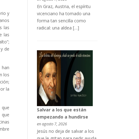
En Graz, Austria, el espíritu
rio y
vicenciano ha tomado una
danos
forma tan sencilla como
s las
radical: una aldea […]
e las
lto”;
 y de
 han
n los
ción;
or la
s que
Salvar a los que están
s que
empezando a hundirse
cinas
en agosto 7, 2026
ombre
Jesús no deja de salvar a los
que le gritan para pedir ayuda