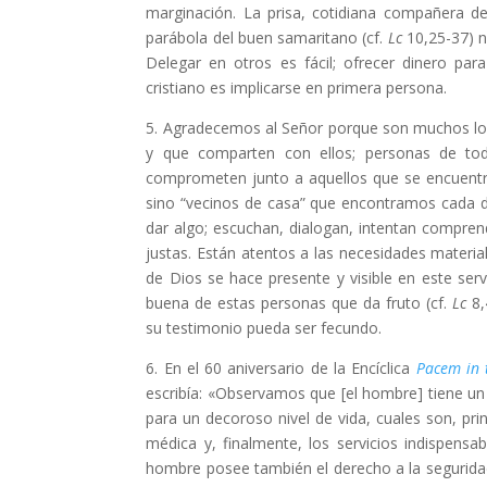
marginación. La prisa, cotidiana compañera de
parábola del buen samaritano (cf.
Lc
10,25-37) n
Delegar en otros es fácil; ofrecer dinero pa
cristiano es implicarse en primera persona.
5. Agradecemos al Señor porque son muchos los
y que comparten con ellos; personas de tod
comprometen junto a aquellos que se encuentr
sino “vecinos de casa” que encontramos cada dí
dar algo; escuchan, dialogan, intentan compren
justas. Están atentos a las necesidades material
de Dios se hace presente y visible en este serv
buena de estas personas que da fruto (cf.
Lc
8,
su testimonio pueda ser fecundo.
6. En el 60 aniversario de la Encíclica
Pacem in t
escribía: «Observamos que [el hombre] tiene un 
para un decoroso nivel de vida, cuales son, princ
médica y, finalmente, los servicios indispens
hombre posee también el derecho a la seguridad