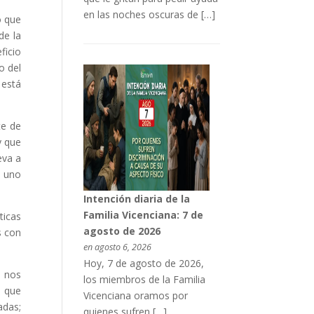
en las noches oscuras de […]
o que
de la
ficio
o del
 está
te de
y que
eva a
a uno
Intención diaria de la
Familia Vicenciana: 7 de
ticas
agosto de 2026
s con
en agosto 6, 2026
Hoy, 7 de agosto de 2026,
e nos
los miembros de la Familia
o que
Vicenciana oramos por
adas;
quienes sufren […]