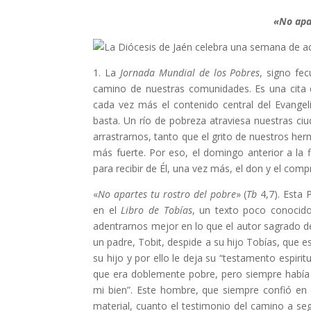
«No apa
1. La
Jornada Mundial de los Pobres
, signo fe
camino de nuestras comunidades. Es una cita q
cada vez más el contenido central del Evang
basta. Un río de pobreza atraviesa nuestras c
arrastrarnos, tanto que el grito de nuestros h
más fuerte. Por eso, el domingo anterior a la 
para recibir de Él, una vez más, el don y el comp
«
No apartes tu rostro del pobre
»
(
Tb
4,7). Esta 
en el
Libro de Tobías
, un texto poco conocido
adentrarnos mejor en lo que el autor sagrado de
un padre, Tobit, despide a su hijo Tobías, que e
su hijo y por ello le deja su “testamento espiri
que era doblemente pobre, pero siempre había 
mi bien”. Este hombre, que siempre confió en 
material, cuanto el testimonio del camino a seg