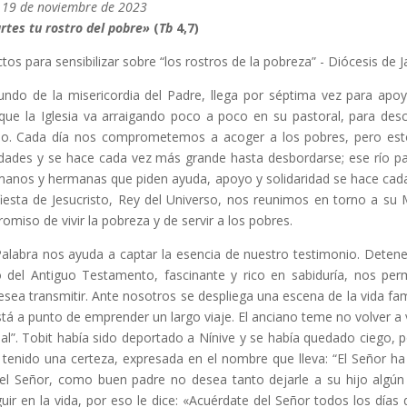
19 de noviembre de 2023
rtes tu rostro del pobre»
(
Tb
4,7)
cundo de la misericordia del Padre, llega por séptima vez para apoy
ue la Iglesia va arraigando poco a poco en su pastoral, para desc
elio. Cada día nos comprometemos a acoger a los pobres, pero es
iudades y se hace cada vez más grande hasta desbordarse; ese río p
ermanos y hermanas que piden ayuda, apoyo y solidaridad se hace cad
fiesta de Jesucristo, Rey del Universo, nos reunimos en torno a su
romiso de vivir la pobreza y de servir a los pobres.
Palabra nos ayuda a captar la esencia de nuestro testimonio. Deten
 del Antiguo Testamento, fascinante y rico en sabiduría, nos perm
sea transmitir. Ante nosotros se despliega una escena de la vida fami
stá a punto de emprender un largo viaje. El anciano teme no volver a 
tual”. Tobit había sido deportado a Nínive y se había quedado ciego, p
tenido una certeza, expresada en el nombre que lleva: “El Señor ha
el Señor, como buen padre no desea tanto dejarle a su hijo algún
uir en la vida, por eso le dice: «Acuérdate del Señor todos los días 