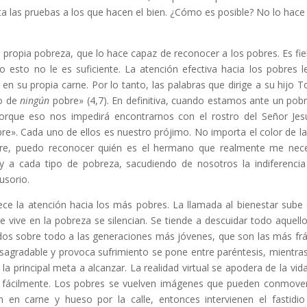
ita las pruebas a los que hacen el bien. ¿Cómo es posible? No lo hace
propia pobreza, que lo hace capaz de reconocer a los pobres. Es fiel
esto no le es suficiente. La atención efectiva hacia los pobres l
n su propia carne. Por lo tanto, las palabras que dirige a su hijo T
ro de
ningún
pobre» (4,7). En definitiva, cuando estamos ante un pob
orque eso nos impedirá encontrarnos con el rostro del Señor Jes
e». Cada uno de ellos es nuestro prójimo. No importa el color de la 
pobre, puedo reconocer quién es el hermano que realmente me nece
 a cada tipo de pobreza, sacudiendo de nosotros la indiferencia
usorio.
ce la atención hacia los más pobres. La llamada al bienestar sube
 vive en la pobreza se silencian. Se tiende a descuidar todo aquell
dos sobre todo a las generaciones más jóvenes, que son las más frá
esagradable y provoca sufrimiento se pone entre paréntesis, mientra
 la principal meta a alcanzar. La realidad virtual se apodera de la vida
fácilmente. Los pobres se vuelven imágenes que pueden conmove
 en carne y hueso por la calle, entonces intervienen el fastidio