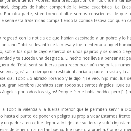
en la Jornada de los Pobres, esta preocupación de Tobit fuera tambi
nical, después de haber compartido la Mesa eucarística. La Eucar
n. Por otra parte, si en torno al altar somos conscientes de que 
 sería esta fraternidad compartiendo la comida festiva con quien c
o regresó con la noticia de que habían asesinado a un pobre y lo h
l anciano Tobit se levantó de la mesa y fue a enterrar a aquel hombr
o; sobre los ojos le cayó estiércol de unos pájaros y se quedó ciego
caridad y te sucede una desgracia. El hecho nos lleva a pensar así; pe
guera de Tobit será su fuerza para reconocer aún mejor las nume
 encargará a su tiempo de restituir al anciano padre la vista y la al
se día, Tobit «lo abrazó llorando y le dijo: “¡Te veo, hijo mío, luz d
sea su gran Nombre! ¡Benditos sean todos sus santos ángeles! ¡Que su
ángeles por todos los siglos! Porque él me había herido, pero […] 
 Tobit la valentía y la fuerza interior que le permiten servir a Di
 hasta el punto de poner en peligro su propia vida? Estamos frente
 y un padre atento; fue deportado lejos de su tierra y sufría injustam
A pesar de tener un alma tan buena, fue puesto a prueba. Como a m