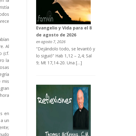
én la
istía
todos
arece
Evangelio y Vida para el 8
de agosto de 2026
abían
en agosto 7, 2026
e. Al
“Dejándolo todo, se levantó y
 (cf.
lo siguió” Hab 1,12 – 2,4; Sal
ro la
9; Mt 17,14-20. Una […]
rosas
egría
e mis
 gran
ahora
os en
 a un
ente;
enudo