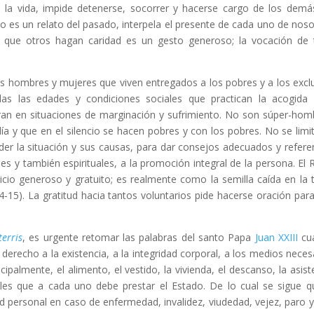
 la vida, impide detenerse, socorrer y hacerse cargo de los demá
o es un relato del pasado, interpela el presente de cada uno de noso
ra que otros hagan caridad es un gesto generoso; la vocación de
 hombres y mujeres que viven entregados a los pobres y a los excl
as las edades y condiciones sociales que practican la acogida
an en situaciones de marginación y sufrimiento. No son súper-hom
a y que en el silencio se hacen pobres y con los pobres. No se limi
der la situación y sus causas, para dar consejos adecuados y refere
es y también espirituales, a la promoción integral de la persona. El 
icio generoso y gratuito; es realmente como la semilla caída en la t
4-15). La gratitud hacia tantos voluntarios pide hacerse oración par
erris
, es urgente retomar las palabras del santo Papa
Juan XXIII
cu
derecho a la existencia, a la integridad corporal, a los medios neces
ipalmente, el alimento, el vestido, la vivienda, el descanso, la asist
ables que a cada uno debe prestar el Estado. De lo cual se sigue q
 personal en caso de enfermedad, invalidez, viudedad, vejez, paro y