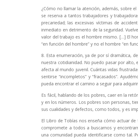
¿Cómo no llamar la atención, además, sobre el
se reserva a tantos trabajadores y trabajadoras
precariedad; las excesivas víctimas de accide
inmediato en detrimento de la seguridad. Vuelv
valor del trabajo es el hombre mismo. […] El ho
“en función del hombre” y no el hombre “en func
8. Esta enumeración, ya de por sí dramática, d
nuestra cotidianidad. No puedo pasar por alto, 
afecta al mundo juvenil. Cuántas vidas frustrada
sentirse “incompletos” y “fracasados”. Ayudém
pueda encontrar el camino a seguir para adquirir
Es fácil, hablando de los pobres, caer en la retó
y en los números. Los pobres son personas, ti
sus cualidades y defectos, como todos, y es imp
El Libro de Tobías nos enseña cómo actuar de f
compromete a todos a buscarnos y encontrarn
una comunidad pueda identificarse como tal. Po