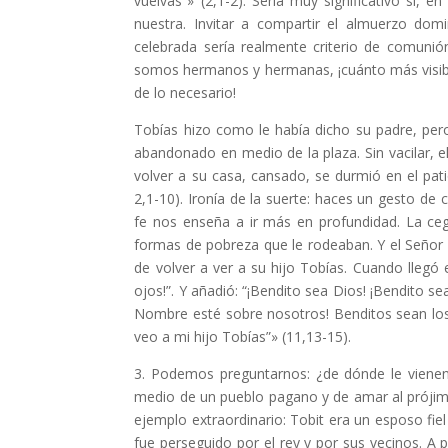
vuelvas”» (2,1-2). Sería muy significativo si, 
nuestra. Invitar a compartir el almuerzo domi
celebrada sería realmente criterio de comunió
somos hermanos y hermanas, ¡cuánto más visible
de lo necesario!
Tobías hizo como le había dicho su padre, per
abandonado en medio de la plaza. Sin vacilar, e
volver a su casa, cansado, se durmió en el pati
2,1-10). Ironía de la suerte: haces un gesto de 
fe nos enseña a ir más en profundidad. La ce
formas de pobreza que le rodeaban. Y el Señor se
de volver a ver a su hijo Tobías. Cuando llegó e
ojos!”. Y añadió: “¡Bendito sea Dios! ¡Bendito 
Nombre esté sobre nosotros! Benditos sean los 
veo a mi hijo Tobías”» (11,13-15).
3. Podemos preguntarnos: ¿de dónde le vienen a
medio de un pueblo pagano y de amar al prójimo
ejemplo extraordinario: Tobit era un esposo fiel
fue perseguido por el rey y por sus vecinos. 