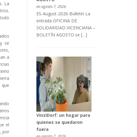
s. La
en agosto 7, 2026
tros.
ES-August-2026-Bulletin La
 todo
entrada OFICINA DE
SOLIDARIDAD VICENCIANA –
BOLETÍN AGOSTO se […]
uidos
 y se
bres,
tan a
ncias
Reino
ierra
a que
ando
arios
VinziDorf: un hogar para
encia
quienes se quedaron
ue el
fuera
, por
en agosto 7, 2026