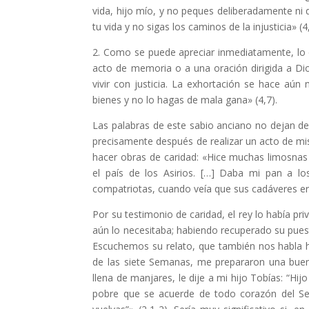
vida, hijo mío, y no peques deliberadamente ni 
tu vida y no sigas los caminos de la injusticia» (4
2. Como se puede apreciar inmediatamente, lo q
acto de memoria o a una oración dirigida a Di
vivir con justicia. La exhortación se hace aún 
bienes y no lo hagas de mala gana» (4,7).
Las palabras de este sabio anciano no dejan de
precisamente después de realizar un acto de mi
hacer obras de caridad: «Hice muchas limosna
el país de los Asirios. […] Daba mi pan a l
compatriotas, cuando veía que sus cadáveres era
Por su testimonio de caridad, el rey lo había p
aún lo necesitaba; habiendo recuperado su pues
Escuchemos su relato, que también nos habla ho
de las siete Semanas, me prepararon una bu
llena de manjares, le dije a mi hijo Tobías: “H
pobre que se acuerde de todo corazón del Se