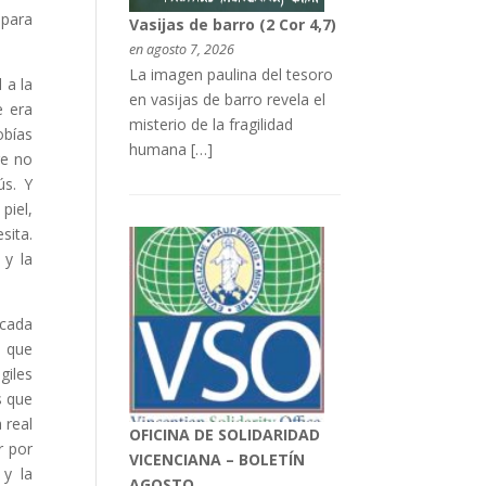
 para
Vasijas de barro (2 Cor 4,7)
en agosto 7, 2026
La imagen paulina del tesoro
 a la
en vasijas de barro revela el
e era
misterio de la fragilidad
obías
humana […]
re no
ús. Y
piel,
sita.
 y la
 cada
o que
giles
s que
 real
OFICINA DE SOLIDARIDAD
r por
VICENCIANA – BOLETÍN
 y la
AGOSTO