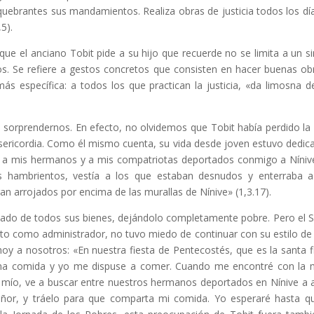
quebrantes sus mandamientos. Realiza obras de justicia todos los dí
,5).
ue el anciano Tobit pide a su hijo que recuerde no se limita a un s
os. Se refiere a gestos concretos que consisten en hacer buenas ob
más específica: a todos los que practican la justicia, «da limosna d
 sorprendernos. En efecto, no olvidemos que Tobit había perdido la 
sericordia. Como él mismo cuenta, su vida desde joven estuvo dedic
s a mis hermanos y a mis compatriotas deportados conmigo a Níniv
os hambrientos, vestía a los que estaban desnudos y enterraba 
n arrojados por encima de las murallas de Nínive» (1,3.17).
rivado de todos sus bienes, dejándolo completamente pobre. Pero el 
to como administrador, no tuvo miedo de continuar con su estilo de 
y a nosotros: «En nuestra fiesta de Pentecostés, que es la santa f
ena comida y yo me dispuse a comer. Cuando me encontré con la
ijo mío, ve a buscar entre nuestros hermanos deportados en Nínive a 
ñor, y tráelo para que comparta mi comida. Yo esperaré hasta q