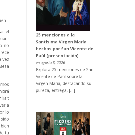
ar el
25 menciones a la
ubrir
Santísima Virgen María
to no
hechas por San Vicente de
arece
Paúl (presentación)
a vez
en agosto 8, 2026
 Mesa
Explora 25 menciones de San
Vicente de Paúl sobre la
Virgen María, destacando su
ernos
pureza, entrega, […]
itirá
liar:
ver a
or lo
 sido
 bien
de tu