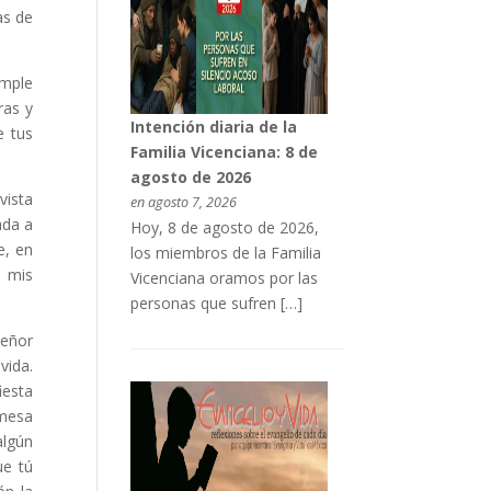
as de
imple
ras y
Intención diaria de la
e tus
Familia Vicenciana: 8 de
agosto de 2026
vista
en agosto 7, 2026
ada a
Hoy, 8 de agosto de 2026,
e, en
los miembros de la Familia
a mis
Vicenciana oramos por las
personas que sufren […]
Señor
vida.
iesta
 mesa
algún
ue tú