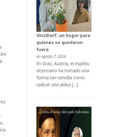
VinziDorf: un hogar para
quienes se quedaron
s
fuera
tiro
en agosto 7, 2026
 a
En Graz, Austria, el espíritu
vicenciano ha tomado una
forma tan sencilla como
radical: una aldea […]
res
:
su
era