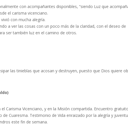
rsonalmente con acompañantes disponibles, “siendo Luz que acompaña
sde el carisma vicenciano.
vivió con mucha alegría.
do a ver las cosas con un poco más de la claridad, con el deseo de
ara ser también luz en el camino de otros.
sipar las tinieblas que acosan y destruyen, puesto que Dios quiere ob
aldo)
el Carisma Vicenciano, y en la Misión compartida. Encuentro gratuit
o de Cuaresma. Testimonio de Vida enraizado por la alegría y juvent
dros este fin de semana.