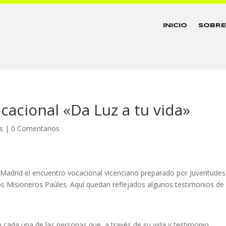
INICIO
SOBR
cacional «Da Luz a tu vida»
s
|
0 Comentarios
 Madrid el encuentro vocacional vicenciano preparado por Juventudes
los Misioneros Paúles. Aquí quedan reflejados algunos testimonios de 
n cada una de las personas que, a través de su vida y testimonio,