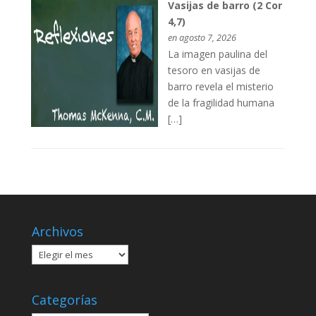
Vasijas de barro (2 Cor
4,7)
en agosto 7, 2026
La imagen paulina del
tesoro en vasijas de
barro revela el misterio
de la fragilidad humana
[…]
Archivos
Archivos
Categorías