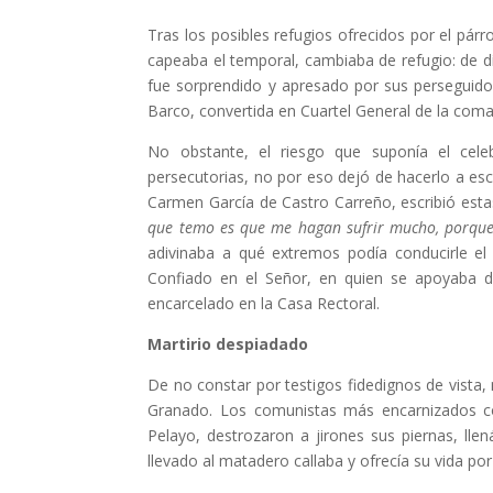
Tras los posibles refugios ofrecidos por el p
capeaba el temporal, cambiaba de refugio: de 
fue sorprendido y apresado por sus perseguidor
Barco, convertida en Cuartel General de la coma
No obstante, el riesgo que suponía el celeb
persecutorias, no por eso dejó de hacerlo a esco
Carmen García de Castro Carreño, escribió estas
que temo es que me hagan sufrir mucho, porque
adivinaba a qué extremos podía conducirle el 
Confiado en el Señor, en quien se apoyaba de
encarcelado en la Casa Rectoral.
Martirio despiadado
De no constar por testigos fidedignos de vista, 
Granado. Los comunistas más encarnizados con
Pelayo, destrozaron a jirones sus piernas, llen
llevado al matadero callaba y ofrecía su vida por