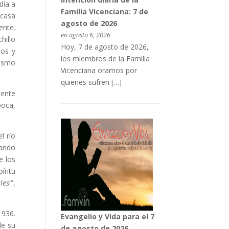
día a
Familia Vicenciana: 7 de
 casa
agosto de 2026
ente.
en agosto 6, 2026
hillo
Hoy, 7 de agosto de 2026,
nos y
los miembros de la Familia
dismo
Vicenciana oramos por
quienes sufren […]
iente
boca,
l río
jando
e los
íritu
les
!”,
1936.
Evangelio y Vida para el 7
de su
de agosto de 2026