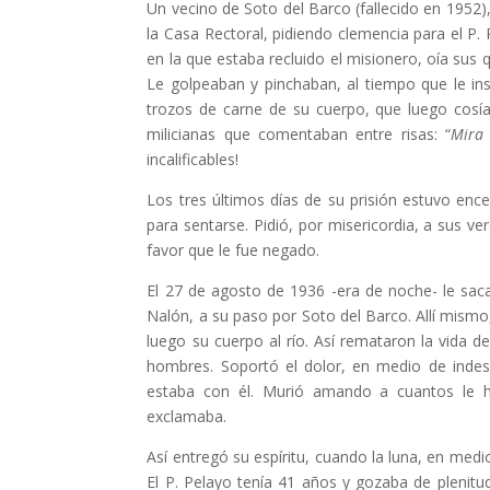
Un vecino de Soto del Barco (fallecido en 1952)
la Casa Rectoral, pidiendo clemencia para el P.
en la que estaba recluido el misionero, oía sus 
Le golpeaban y pinchaban, al tiempo que le insu
trozos de carne de su cuerpo, que luego cosía
milicianas que comentaban entre risas: “
Mira 
incalificables!
Los tres últimos días de su prisión estuvo ence
para sentarse. Pidió, por misericordia, a sus v
favor que le fue negado.
El 27 de agosto de 1936 -era de noche- le sacar
Nalón, a su paso por Soto del Barco. Allí mismo
luego su cuerpo al río. Así remataron la vida d
hombres. Soportó el dolor, en medio de indescr
estaba con él. Murió amando a cuantos le hací
exclamaba.
Así entregó su espíritu, cuando la luna, en medi
El P. Pelayo tenía 41 años y gozaba de plenitud