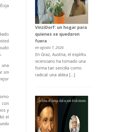
Écija
VinziDorf: un hogar para
quienes se quedaron
diado
fuera
usted
 pudo
en agosto 7, 2026
En Graz, Austria, el espíritu
.
vicenciano ha tomado una
, una
forma tan sencilla como
e sin
radical: una aldea […]
mejor
 como
a con
nos y
ió el
pueda