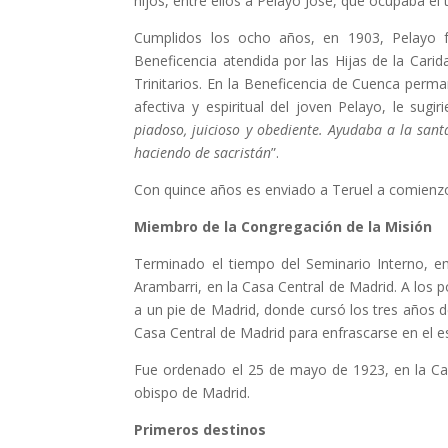
hijos, entre ellos a Pelayo José, que ocupaba el t
Cumplidos los ocho años, en 1903, Pelayo 
Beneficencia atendida por las Hijas de la Car
Trinitarios. En la Beneficencia de Cuenca per
afectiva y espiritual del joven Pelayo, le sugi
piadoso, juicioso y obediente. Ayudaba a la sant
haciendo de sacristán
”.
Con quince años es enviado a Teruel a comienz
Miembro de la Congregación de la Misión
Terminado el tiempo del Seminario Interno, em
Arambarri, en la Casa Central de Madrid. A los 
a un pie de Madrid, donde cursó los tres años de
Casa Central de Madrid para enfrascarse en el e
Fue ordenado el 25 de mayo de 1923, en la Cap
obispo de Madrid.
Primeros destinos