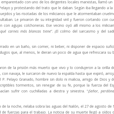
, emparentado con uno de los dirigentes locales marxistas, llamó un 
 Pelayo y protestando del trato que le daban. Según iba llegando a la
quejidos y las risotadas de los milicianos que le atormentaban cruelm
ltaban. Le privaron de su integridad viril y fueron cortando con cuc
n con agujas colchoneras. Ese vecino oyó allí mismo a los milicia
qué carnes más blancas tiene
”. ¡El colmo del sarcasmo y del sa
rrado en un baño, sin comer, ni beber, ni disponer de espacio sufic
erdugos que, al menos, le dieran un poco de agua que refrescara su 
on de la prisión más muerto que vivo y lo condujeron a la orilla de
, con navaja, le surcaron de nuevo la espalda hasta que expiró, arro
el P. Pelayo Granado, hombre sin dolo ni malicia, amigo de Dios y d
iptibles tormentos, sin renegar de su fe, porque la fuerza del Esp
an sufrir con cuchilladas a diestra y siniestra. “¡
Señor, perdóna
o de la noche, rielaba sobra las aguas del Nalón, el 27 de agosto de 
 de fuerzas para el trabajo. La noticia de su muerte llegó a oídos 