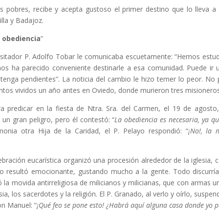
 pobres, recibe y acepta gustoso el primer destino que lo lleva a 
lla y Badajoz.
a obediencia
”
 Visitador P. Adolfo Tobar le comunicaba escuetamente: “Hemos estu
 nos ha parecido conveniente destinarle a esa comunidad. Puede ir 
enga pendientes”. La noticia del cambio le hizo temer lo peor. No
ientos vividos un año antes en Oviedo, donde murieron tres misioneros
 predicar en la fiesta de Ntra. Sra. del Carmen, el 19 de agosto
un gran peligro, pero él contestó: “
La obediencia es necesaria, ya qu
onia otra Hija de la Caridad, el P. Pelayo respondió: “
¡No!, la 
ebración eucarística organizó una procesión alrededor de la iglesia,
o resultó emocionante, gustando mucho a la gente. Todo discurrí
 la movida antirreligiosa de milicianos y milicianas, que con armas u
ia, los sacerdotes y la religión. El P. Granado, al verlo y oírlo, suspend
on Manuel: “
¡Qué feo se pone esto! ¿Habrá aquí alguna casa donde yo 