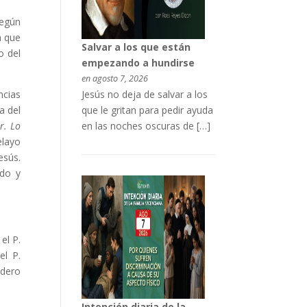
según
a que
Salvar a los que están
o del
empezando a hundirse
en agosto 7, 2026
Jesús no deja de salvar a los
ncias
que le gritan para pedir ayuda
a del
en las noches oscuras de […]
r. Lo
elayo
esús.
ado y
el P.
el P.
rdero
Intención diaria de la