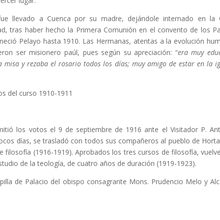
ercer lugar.
fue llevado a Cuenca por su madre, dejándole internado en la
idad, tras haber hecho la Primera Comunión en el convento de los P
maneció Pelayo hasta 1910. Las Hermanas, atentas a la evolución hu
rieron ser misionero paúl, pues según su apreciación: “
era muy edu
a misa y rezaba el rosario todos los días; muy amigo de estar en la ig
os del curso 1910-1911
itió los votos el 9 de septiembre de 1916 ante el Visitador P. An
pocos días, se trasladó con todos sus compañeros al pueblo de Horta
 filosofía (1916-1919). Aprobados los tres cursos de filosofía, vuelve
studio de la teología, de cuatro años de duración (1919-1923).
illa de Palacio del obispo consagrante Mons. Prudencio Melo y Alc