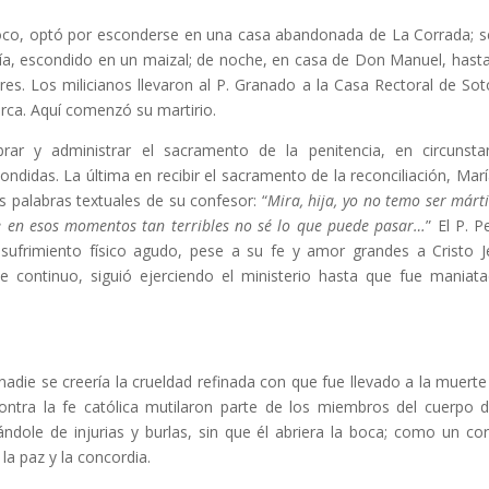
árroco, optó por esconderse en una casa abandonada de La Corrada; 
día, escondido en un maizal; de noche, en casa de Don Manuel, hast
es. Los milicianos llevaron al P. Granado a la Casa Rectoral de Sot
rca. Aquí comenzó su martirio.
rar y administrar el sacramento de la penitencia, en circunsta
ndidas. La última en recibir el sacramento de la reconciliación, Marí
 palabras textuales de su confesor: “
Mira, hija, yo no temo ser márti
 en esos momentos tan terribles no sé lo que puede pasar…
” El P. P
sufrimiento físico agudo, pese a su fe y amor grandes a Cristo J
 continuo, siguió ejerciendo el ministerio hasta que fue maniat
nadie se creería la crueldad refinada con que fue llevado a la muerte 
tra la fe católica mutilaron parte de los miembros del cuerpo d
ándole de injurias y burlas, sin que él abriera la boca; como un co
 la paz y la concordia.