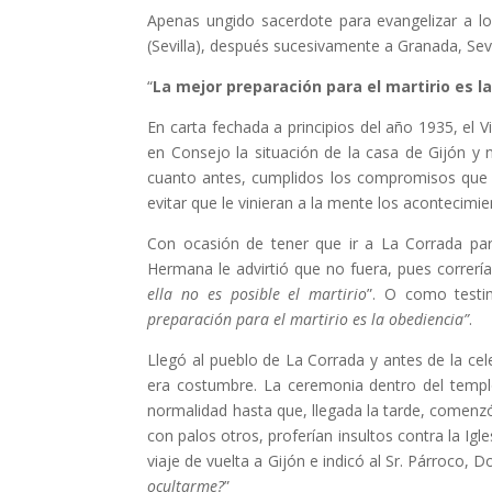
Apenas ungido sacerdote para evangelizar a los
(Sevilla), después sucesivamente a Granada, Sevi
“
La mejor preparación para el martirio es l
En carta fechada a principios del año 1935, el
en Consejo la situación de la casa de Gijón y
cuanto antes, cumplidos los compromisos que t
evitar que le vinieran a la mente los acontecim
Con ocasión de tener que ir a La Corrada para
Hermana le advirtió que no fuera, pues correría 
ella no es posible el martirio
”. O como testim
preparación para el martirio es la obediencia”
.
Llegó al pueblo de La Corrada y antes de la cel
era costumbre. La ceremonia dentro del templ
normalidad hasta que, llegada la tarde, comenzó
con palos otros, proferían insultos contra la Igles
viaje de vuelta a Gijón e indicó al Sr. Párroco, D
ocultarme?
”