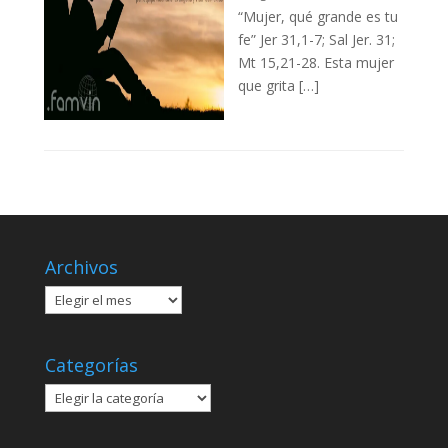
“Mujer, qué grande es tu
fe” Jer 31,1-7; Sal Jer. 31;
Mt 15,21-28. Esta mujer
que grita […]
Archivos
Archivos
Categorías
Categorías