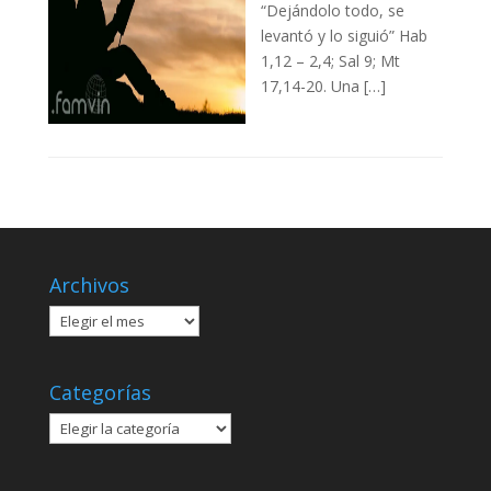
“Dejándolo todo, se
levantó y lo siguió” Hab
1,12 – 2,4; Sal 9; Mt
17,14-20. Una […]
Archivos
Archivos
Categorías
Categorías