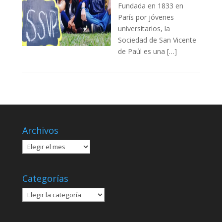
Fundada en 1833 en
París por jóvenes
universitarios, la
Sociedad de San Vicente
de Paúl es una […]
Archivos
Archivos
Categorías
Categorías