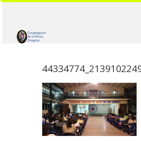
44334774_213910224