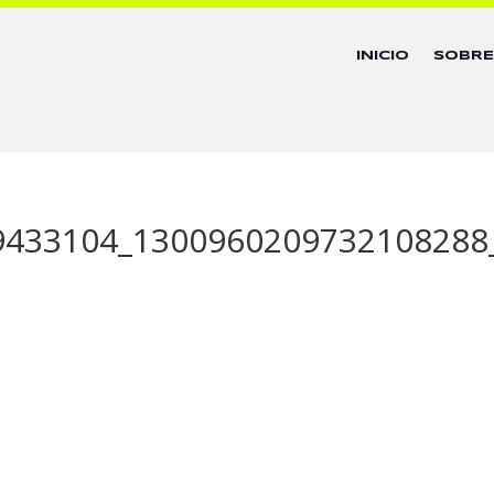
INICIO
SOBR
9433104_1300960209732108288