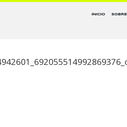
INICIO
SOBR
4942601_692055514992869376_