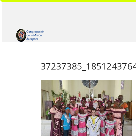
37237385_185124376