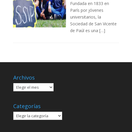
Fundada en 1833 en
París por jóvenes
universitarios, la
Sociedad de San Vicente
de Paúl es una […]
Archivos
Archivos
Categorías
Categorías